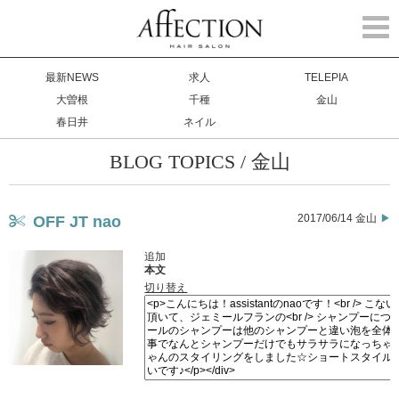
Togg
navi
最新NEWS
求人
TELEPIA
大曽根
千種
金山
春日井
ネイル
BLOG TOPICS / 金山
2017/06/14 金山
OFF JT nao
追加
本文
切り替え