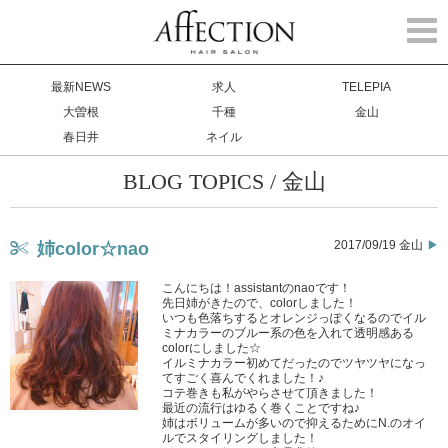
Togg
navi
最新NEWS
求人
TELEPIA
大曽根
千種
金山
春日井
ネイル
BLOG TOPICS / 金山
2017/09/19 金山
姉color☆nao
こんにちは！assistantのnaoです！
先日姉がきたので、colorしました！
いつも色落ちするとオレンジっぽくなるのでイル
ミナカラーのブルー系の色を入れて透明感ある
colorにしました☆
イルミナカラー初めてだったのでツヤツヤになっ
てすごく喜んでくれました！♪
コテ巻きも私がやらさせて頂きました！
最近の流行はゆるく巻くことですね♪
姉はボリュームが多いので抑えるためにN.のオイ
ルでスタイリングしました！