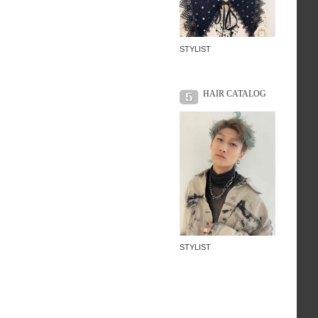
STYLIST
HAIR CATALOG
STYLIST