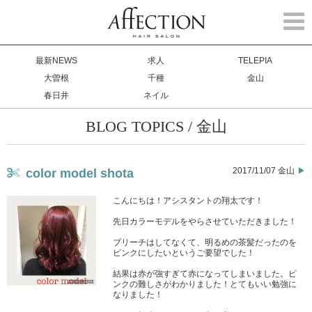
Togg
navi
最新NEWS
求人
TELEPIA
大曽根
千種
金山
春日井
ネイル
BLOG TOPICS / 金山
2017/11/07 金山
color model shota
こんにちは！アシスタントの翔太です！
先日カラーモデルをやらさせていただきました！
ブリーチはしてなくて、明るめの茶髪だったのを
ピンクにしたいというご要望でした！
結果は赤が強すぎて赤になってしまいました。ピ
ンクの難しさがわかりました！とてもいい勉強に
なりました！