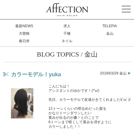
Togg
navi
最新NEWS
求人
TELEPIA
大曽根
千種
金山
春日井
ネイル
BLOG TOPICS / 金山
2018/03/29 金山
カラーモデル！yuka
こんにちは！
アシスタントのゆかです！(*'ω')
先日、カラーモデルで友達がきてくれました\(´ω` )/
12トーンくらいの明るめだった髪を
かなりトーンダウンしたい
黄みが出るのが嫌！とのことで
6トーンまで暗くして黄みを消すように
カラーしました！！