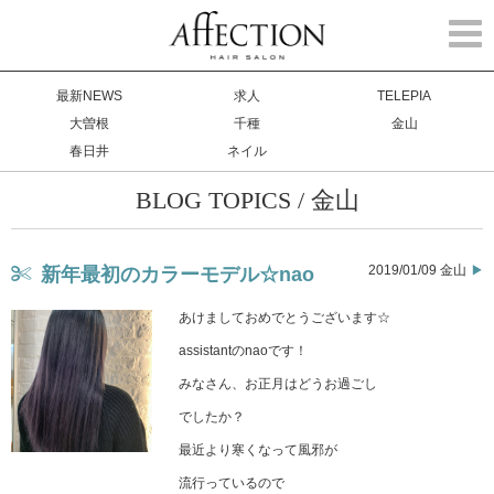
Togg
navi
最新NEWS
求人
TELEPIA
大曽根
千種
金山
春日井
ネイル
BLOG TOPICS / 金山
2019/01/09 金山
新年最初のカラーモデル☆nao
あけましておめでとうございます☆
assistantのnaoです！
みなさん、お正月はどうお過ごし
でしたか？
最近より寒くなって風邪が
流行っているので