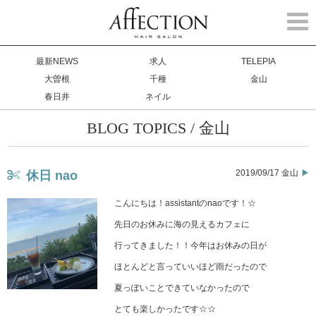
Togg
navi
最新NEWS
求人
TELEPIA
大曽根
千種
金山
春日井
ネイル
BLOG TOPICS / 金山
2019/09/17 金山
休日 nao
こんにちは！assistantのnaoです！☆
先日のお休みに海の見えるカフェに
行ってきました！！今年はお休みの日が
ほとんどと言っていいほど雨だったので
夏っぽいことできていなかったので
とても楽しかったです☆☆