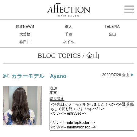
Togg
navi
最新NEWS
求人
TELEPIA
大曽根
千種
金山
春日井
ネイル
BLOG TOPICS / 金山
2020/07/28 金山
カラーモデル Ayano
追加
本文
切り替え