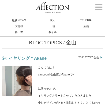
Togg
navi
最新NEWS
求人
TELEPIA
大曽根
千種
金山
春日井
ネイル
BLOG TOPICS / 金山
2021/07/17 金山
イヤリング＊Akane
こんにちは！
vancounil金山店のAkaneです！
以前モデルで、
イヤリングカラーをさせていただきました。
少しデザインがあると挑戦しやすく、とてもかわ