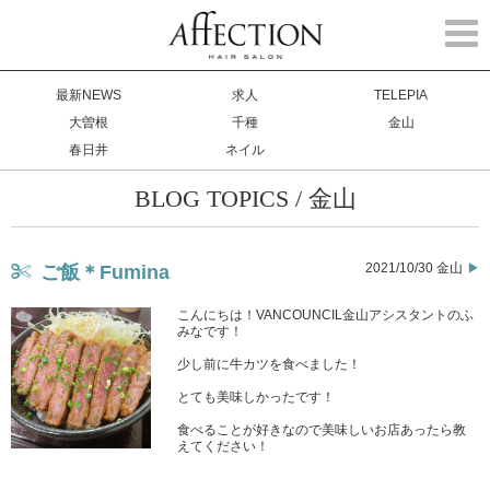
Togg
navi
最新NEWS
求人
TELEPIA
大曽根
千種
金山
春日井
ネイル
BLOG TOPICS / 金山
2021/10/30 金山
ご飯＊Fumina
こんにちは！VANCOUNCIL金山アシスタントのふ
みなです！
少し前に牛カツを食べました！
とても美味しかったです！
食べることが好きなので美味しいお店あったら教
えてください！