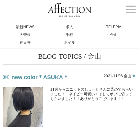
Togg
navi
最新NEWS
求人
TELEPIA
大曽根
千種
金山
春日井
ネイル
BLOG TOPICS / 金山
2021/11/06 金山
new color＊ASUKA＊
11月からユニットのしょーたさんに染めてもらい
ました！！ネイビー可愛い！そしてボブに切って
もらいました！！ありがとうございます！！