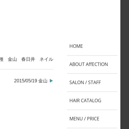
HOME
種
金山
春日井
ネイル
ABOUT AffECTION
2015/05/19 金山
SALON / STAFF
HAIR CATALOG
MENU / PRICE