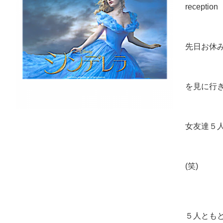
recept
先日お休
を見に行
女友達５
(笑)
５人とも