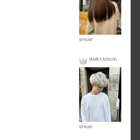
STYLIST
HAIR CATALOG
STYLIST