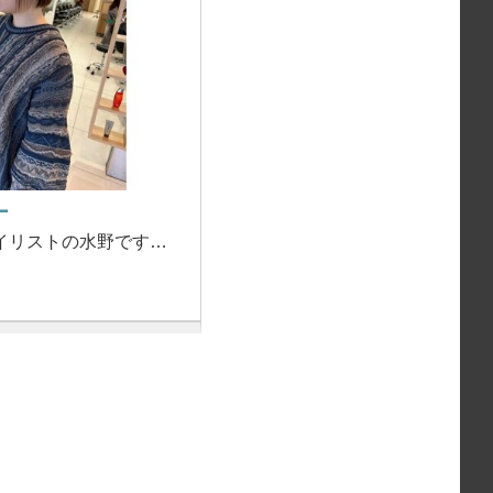
ー
イリストの水野です…