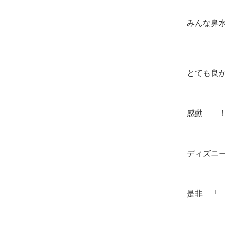
みんな鼻
とても良
感動 
ディズニ
是非 「