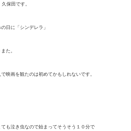
ion 久保田です。
みの日に「シンデレラ」
きまた。
人で映画を観たのは初めてかもしれないです。
とても泣き虫なので始まってそうそう１０分で