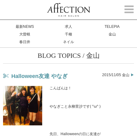
Togg
navi
最新NEWS
求人
TELEPIA
大曽根
千種
金山
春日井
ネイル
BLOG TOPICS / 金山
2015/11/05 金山
Halloween友達 やなぎ
こんばんは！
やなぎこと永柳里沙です( ^ω^ )
先日、Halloweenの日に友達が